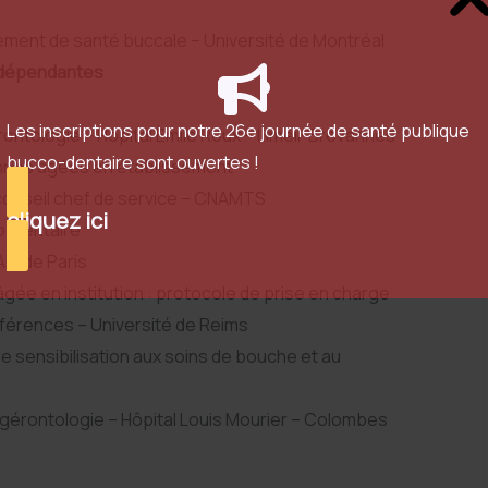
ement de santé buccale – Université de Montréal
 dépendantes
Les inscriptions pour notre 26e journée de santé publique
érontologie – Hôpital Emile Roux – Limeil-Brévannes
bucco-dentaire sont ouvertes !
nnes âgées en établissement
 conseil chef de service – CNAMTS
cliquez ici
o-dentaire
AM de Paris
ée en institution : protocole de prise en charge
nférences – Université de Reims
de sensibilisation aux soins de bouche et au
e gérontologie – Hôpital Louis Mourier – Colombes