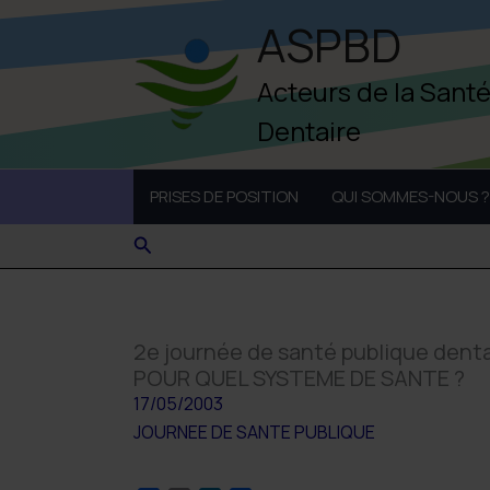
Aller
ASPBD
au
contenu
Acteurs de la Sant
Dentaire
PRISES DE POSITION
QUI SOMMES-NOUS ?
Rechercher
2e journée de santé publique den
POUR QUEL SYSTEME DE SANTE ?
17/05/2003
JOURNEE DE SANTE PUBLIQUE