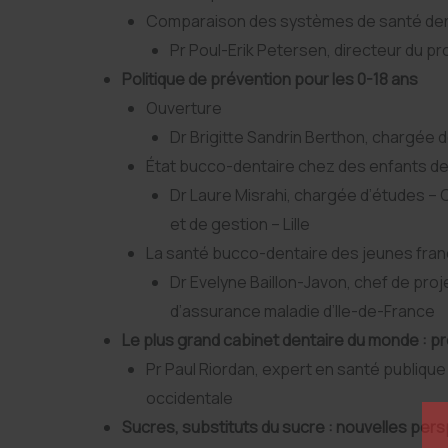
Comparaison des systèmes de santé dent
Pr Poul-Erik Petersen, directeur du 
Politique de prévention pour les 0-18 ans
Ouverture
Dr Brigitte Sandrin Berthon, chargée 
État bucco-dentaire chez des enfants de 7
Dr Laure Misrahi, chargée d’études 
et de gestion – Lille
La santé bucco-dentaire des jeunes franc
Dr Evelyne Baillon-Javon, chef de pro
d’assurance maladie d’Ile-de-France
Le plus grand cabinet dentaire du monde : p
Pr Paul Riordan, expert en santé publique 
occidentale
Sucres, substituts du sucre : nouvelles pers