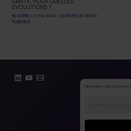
SANTE, POUR QUELLES
EVOLUTIONS ?
By
ASPBD
/
17 mai 2004
/
JOURNEE DE SANTE
PUBLIQUE
Abonnez-vous à notre inf
Adresse
e-
mail
*