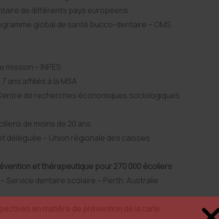
aire de différents pays européens
programme global de santé bucco-dentaire – OMS
de mission – INPES
 ans affiliés à la MSA
– Centre de recherches économiques sociologiques
iliens de moins de 20 ans
jet déléguée – Union régionale des caisses
révention et thérapeutique pour 270 000 écoliers
– Service dentaire scolaire – Perth, Australie
pectives en matière de prévention de la carie