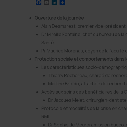
F
E
L
P
a
m
i
a
c
a
n
r
Ouverture de la journée
e
i
k
t
b
l
e
a
Alain Desmarest, premier vice-président
o
d
g
Dr Mireille Fontaine, chef du bureau de la 
o
I
e
k
n
r
Santé
Pr Maurice Morenas, doyen de la faculté d
Protection sociale et comportements dans l
Les caractéristiques socio-démographiq
Thierry Rochereau, chargé de recher
Martine Broïdo, attachée de recherc
Accès aux soins des bénéficiaires de la
Dr Jacques Melet, chirurgien-dentist
Protocole et modalités de la prise en ch
RMI
Dr Sophie de Meuron, mission bucco-d