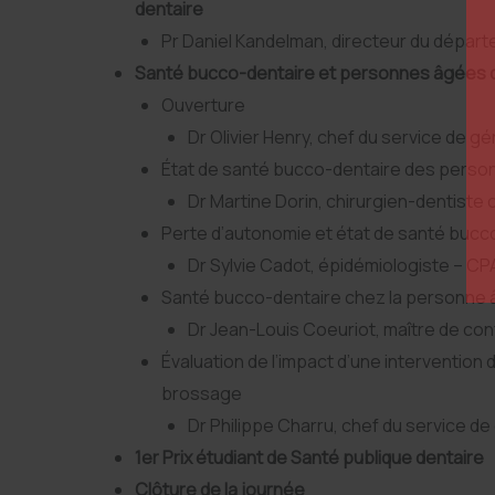
dentaire
Pr Daniel Kandelman, directeur du départ
Santé bucco-dentaire et personnes âgées
Ouverture
Dr Olivier Henry, chef du service de g
État de santé bucco-dentaire des perso
Dr Martine Dorin, chirurgien-dentiste
Perte d’autonomie et état de santé bucc
Dr Sylvie Cadot, épidémiologiste – CP
Santé bucco-dentaire chez la personne âg
Dr Jean-Louis Coeuriot, maître de co
Évaluation de l’impact d’une intervention 
brossage
Dr Philippe Charru, chef du service d
1er Prix étudiant de Santé publique dentaire
Clôture de la journée