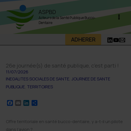
Aller
ASPBD
au
Acteurs de la Santé Publique Bucco-
contenu
Dentaire
ADHERER
26e journée(s) de santé publique, c’est parti !
11/07/2026
INEGALITES SOCIALES DE SANTE
,
JOURNEE DE SANTE
PUBLIQUE
,
TERRITOIRES
F
E
L
P
a
m
i
a
c
a
n
r
e
i
k
t
Offre territoriale en santé bucco-dentaire, y a-t-il un pilote
b
l
e
a
dans l’avion ?