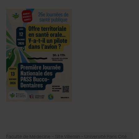
o
d
g
o
I
e
k
n
r
Faculté de Médecine – Site Villemin – Université Paris Cité