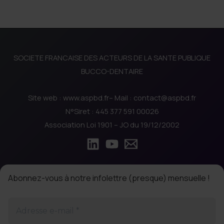
A
la
LA
maladie
SANTE
BUCCO-
SOCIETE FRANCAISE DES ACTEURS DE LA SANTE PUBLIQUE
DENTAIRE.
BUCCO-DENTAIRE
QUELS
DEFIS
Site web : www.aspbd.fr– Mail : contact@aspbd.fr
?
N°Siret : 445 377 591 00026
QUELLES
Association Loi 1901 – JO du 19/12/2002
REPONSES
?
Abonnez-vous à notre infolettre (presque) mensuelle !
Adresse
e-