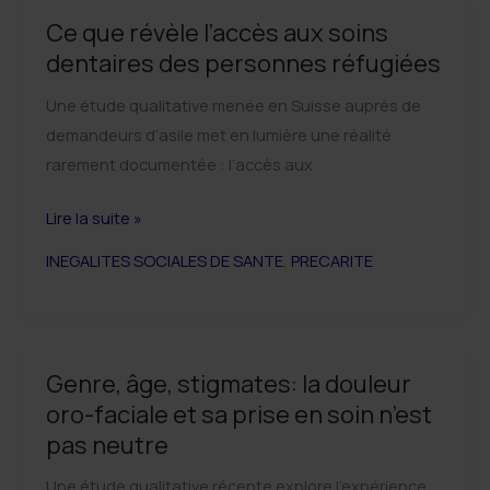
parti
Ce que révèle l’accès aux soins
!
dentaires des personnes réfugiées
Une étude qualitative menée en Suisse auprès de
demandeurs d’asile met en lumière une réalité
rarement documentée : l’accès aux
Ce
Lire la suite »
que
INEGALITES SOCIALES DE SANTE
,
PRECARITE
révèle
l’accès
aux
soins
Genre, âge, stigmates: la douleur
dentaires
oro-faciale et sa prise en soin n’est
des
pas neutre
personnes
réfugiées
Une étude qualitative récente explore l’expérience