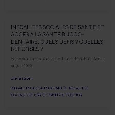
santé
orale
et
caries
INEGALITES SOCIALES DE SANTE ET
précoces
ACCES A LA SANTE BUCCO-
de
DENTAIRE. QUELS DEFIS ? QUELLES
l’enfant :
REPONSES ?
comment
prévenir
Actes du colloque à ce sujet. Il s’est déroulé au Sénat
efficacement ?
en juin 2019.
Une
INEGALITES
Lire la suite »
revue
SOCIALES
de
INEGALITES SOCIALES DE SANTE
,
INEGALITES
DE
portée
SOCIALES DE SANTE
,
PRISES DE POSITION
SANTE
des
ET
prédicteurs
ACCES
de