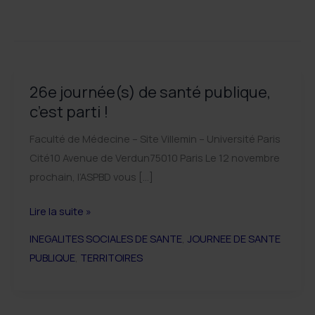
26e journée(s) de santé publique,
c’est parti !
Faculté de Médecine – Site Villemin – Université Paris
Cité10 Avenue de Verdun75010 Paris Le 12 novembre
prochain, l’ASPBD vous […]
26e
Lire la suite »
journée(s)
INEGALITES SOCIALES DE SANTE
,
JOURNEE DE SANTE
de
PUBLIQUE
,
TERRITOIRES
santé
publique,
c’est