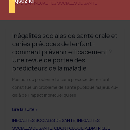
cliquez ici
pas
HANDICAP
,
INEGALITES SOCIALES DE SANTE
Parkinson,
neutre
la
bouche
parle
Inégalités sociales de santé orale et
aussi
caries précoces de l’enfant :
de
comment prévenir efficacement ?
qualité
Une revue de portée des
de
prédicteurs de la maladie
vie
Position du problème La carie précoce de l’enfant
constitue un problème de santé publique majeur. Au-
delà de l’impact individuel qu’elle
Inégalités
Lire la suite »
sociales
INEGALITES SOCIALES DE SANTE
,
INEGALITES
de
SOCIALES DE SANTE
,
ODONTOLOGIE PEDIATRIQUE