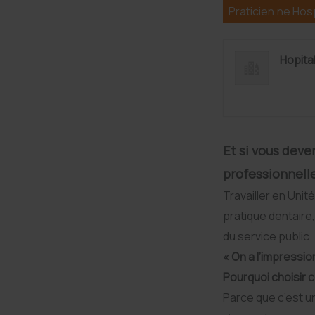
c
a
n
r
Praticien.ne Hosp
e
i
k
t
b
l
e
a
o
d
g
Hopita
o
I
e
k
n
r
Et si vous dev
professionnell
Travailler en Unit
pratique dentaire
du service public.
« On a l’impressio
Pourquoi choisir c
Parce que c’est u