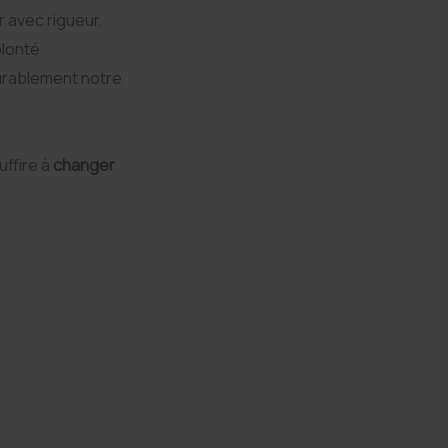
er avec rigueur,
olonté
durablement notre
uffire à
changer