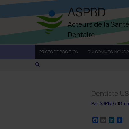
Aller
ASPBD
au
contenu
Acteurs de la Sant
Dentaire
PRISES DE POSITION
QUI SOMMES-NOUS ?
Rechercher
Dentiste US
Par
ASPBD
/
18 ma
F
E
L
P
a
m
i
a