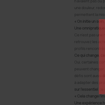
n’avaient pas ou 
une douleur, redo
permettent la mis
« On initie un soin
Une omnipratique 
Ce n’est pas une 
retrouvez les act
profils rencontrés
Ce qui change, ce
Oui, certaines con
peuvent changer, de
défis sont aussi
d
à adapter des pro
sur l’essentiel
: le
« Cela change l’im
Une expérience h