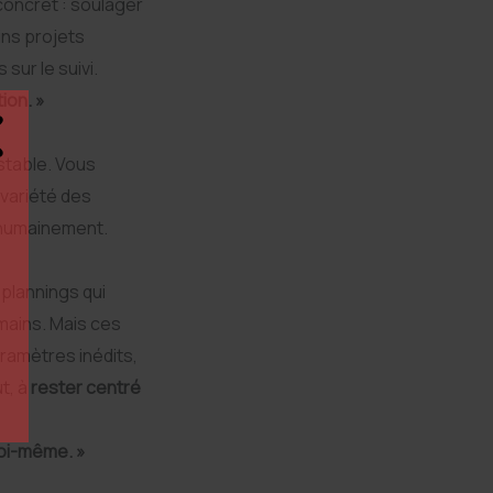
concret : soulager
ins projets
 sur le suivi.
tion. »
stable. Vous
 variété des
t humainement.
 plannings qui
 mains. Mais ces
ramètres inédits,
t, à
rester centré
 soi-même. »