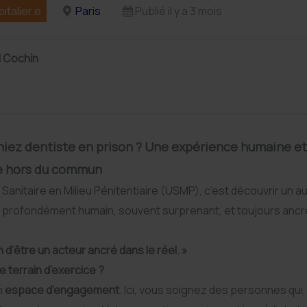
italier.e
Paris
Publié il y a 3 mois
l Cochin
eniez dentiste en prison ? Une expérience humaine et
e hors du commun
é Sanitaire en Milieu Pénitentiaire (USMP), c’est découvrir un a
, profondément humain, souvent surprenant, et toujours ancr
n d’être un acteur ancré dans le réel. »
e terrain d’exercice ?
n
espace d’engagement
. Ici, vous soignez des personnes qui