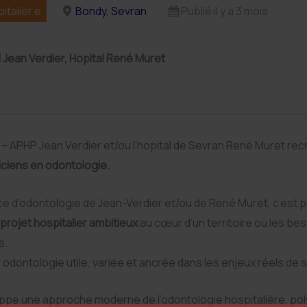
italier.e
Bondy, Sevran
Publié il y a 3 mois
l Jean Verdier, Hopital René Muret
y – APHP Jean Verdier et/ou l’hopital de Sevran René Muret rec
iciens en odontologie.
ce d’odontologie de Jean-Verdier et/ou de René Muret, c’est pa
projet hospitalier ambitieux
au cœur d’un territoire où les be
s.
odontologie utile, variée et ancrée dans les enjeux réels de 
ppe une approche moderne de l’odontologie hospitalière, po