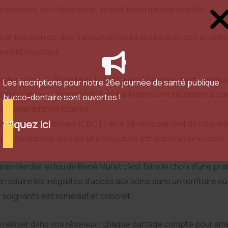
révention, coordination et innovation organisationnelle.
 universitaires, des travaux en santé publique et des projets d
ement constant.
rdier et/ou de René Muret, c’est aussi intégrer une dynamique
Les inscriptions pour notre 26e journée de santé publique
truction, avec la possibilité de participer concrètement à son
bucco-dentaire sont ouvertes !
ses orientations futures.
cliquez ici
équipements modernes (CBCT) et le développement de nouvea
à cette volonté de bâtir une structure attractive et innovante.
à Jean-Verdier et/ou de René Muret c’est faire le choix d’une p
à réduire les inégalités d’accès aux soins dans un territoire où
soignants est immédiat et concret.
à relayer dans vos réseaux : chaque partage compte pour amél