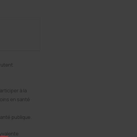
rutent
rticiper à la
soins en santé
santé publique.
lyvalente