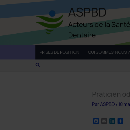
Aller
ASPBD
au
contenu
Acteurs de la Sant
Dentaire
PRISES DE POSITION
QUI SOMMES-NOUS ?
Rechercher
Praticien o
Par
ASPBD
/
18 ma
F
E
L
P
a
m
i
a