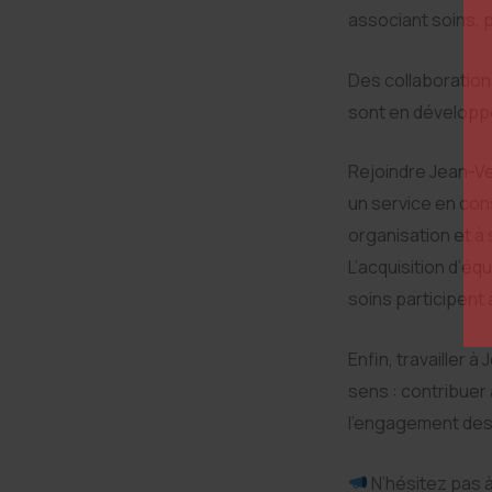
associant soins, p
Des collaborations
sont en développ
Rejoindre Jean-Ve
un service en cons
organisation et à 
L’acquisition d’
soins participent 
Enfin, travailler 
sens : contribuer 
l’engagement des 
N’hésitez pas 