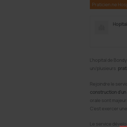
c
a
n
r
Praticien.ne Hosp
e
i
k
t
b
l
e
a
o
d
g
Hopita
o
I
e
k
n
r
L’hopital de Bond
un/plusieurs
prat
Rejoindre le servi
construction d’un 
orale sont majeur
C’est exercer une 
Le service dévelo