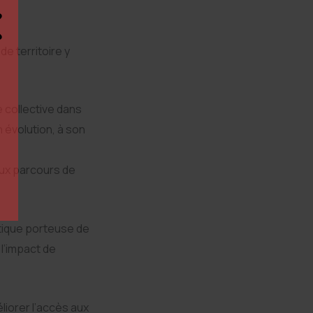
e territoire y
 collective dans
 évolution, à son
ux parcours de
ratique porteuse de
 l’impact de
iorer l’accès aux