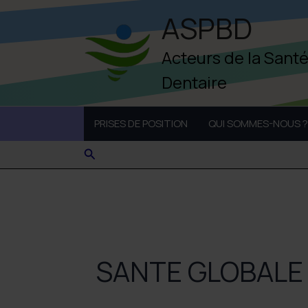
Aller
ASPBD
au
contenu
Acteurs de la Sant
Dentaire
PRISES DE POSITION
QUI SOMMES-NOUS ?
Rechercher
SANTE GLOBALE