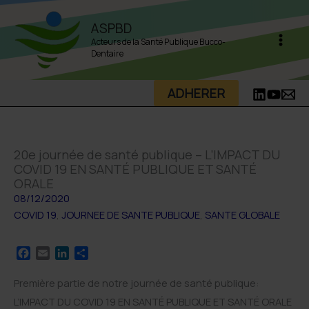
Aller
ASPBD
au
Acteurs de la Santé Publique Bucco-
contenu
Dentaire
ADHERER
20e journée de santé publique – L’IMPACT DU
COVID 19 EN SANTÉ PUBLIQUE ET SANTÉ
ORALE
08/12/2020
COVID 19
,
JOURNEE DE SANTE PUBLIQUE
,
SANTE GLOBALE
F
E
L
P
a
m
i
a
c
a
n
r
Première partie de notre journée de santé publique:
e
i
k
t
L’IMPACT DU COVID 19 EN SANTÉ PUBLIQUE ET SANTÉ ORALE
b
l
e
a