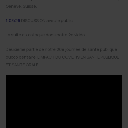
Genève, Suisse.
1:03:26
DISCUSSION avec le public
La suite du colloque dans notre 2e vidéo.
Deuxième partie de notre 20e journée de santé publique
bucco dentaire. L’IMPACT DU COVID 19 EN SANTÉ PUBLIQUE
ET SANTÉ ORALE