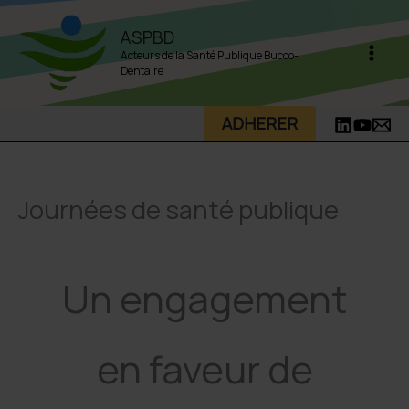
Aller
ASPBD
au
Acteurs de la Santé Publique Bucco-
contenu
Dentaire
ADHERER
Journées de santé publique
Un engagement
en faveur de