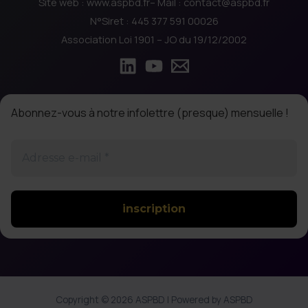
Site web : www.aspbd.fr– Mail : contact@aspbd.fr
N°Siret : 445 377 591 00026
Association Loi 1901 – JO du 19/12/2002
Abonnez-vous à notre infolettre (presque) mensuelle !
Adresse
e-
mail
*
Copyright © 2026 ASPBD | Powered by ASPBD