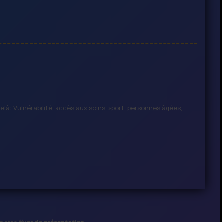
elà: Vulnérabilité, accès aux soins, sport, personnes âgées,
 notre
flyer de présentation
…