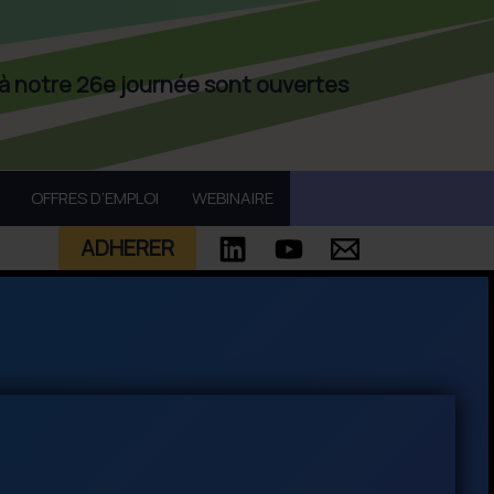
 à notre 26e journée sont ouvertes
OFFRES D’EMPLOI
WEBINAIRE
ADHERER