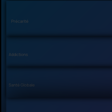
Précarité
Addictions
Santé Globale