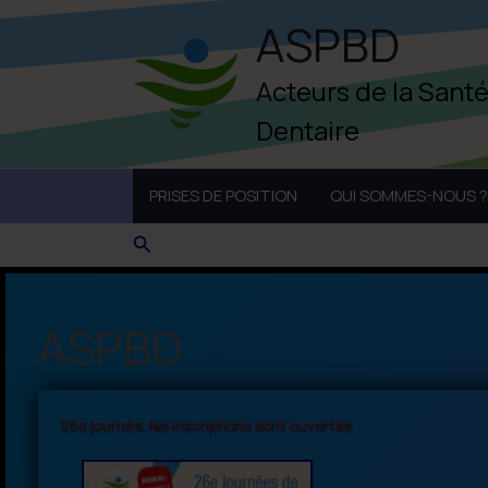
Aller
ASPBD
au
contenu
Acteurs de la Sant
Dentaire
PRISES DE POSITION
QUI SOMMES-NOUS ?
Rechercher
ASPBD
26e journée, les inscriptions sont ouvertes