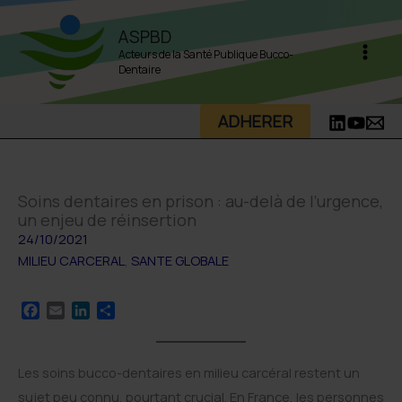
Aller
ASPBD
au
Acteurs de la Santé Publique Bucco-
contenu
Dentaire
ADHERER
Soins dentaires en prison : au-delà de l’urgence,
un enjeu de réinsertion
24/10/2021
MILIEU CARCERAL
,
SANTE GLOBALE
F
E
L
P
a
m
i
a
c
a
n
r
e
i
k
t
Les soins bucco-dentaires en milieu carcéral restent un
b
l
e
a
sujet peu connu, pourtant crucial. En France, les personnes
o
d
g