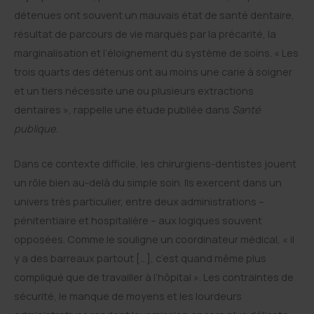
o
I
e
détenues ont souvent un mauvais état de santé dentaire,
k
n
r
résultat de parcours de vie marqués par la précarité, la
marginalisation et l’éloignement du système de soins. « Les
trois quarts des détenus ont au moins une carie à soigner
et un tiers nécessite une ou plusieurs extractions
dentaires », rappelle une étude publiée dans
Santé
publique
.
Dans ce contexte difficile, les chirurgiens-dentistes jouent
un rôle bien au-delà du simple soin. Ils exercent dans un
univers très particulier, entre deux administrations –
pénitentiaire et hospitalière – aux logiques souvent
opposées. Comme le souligne un coordinateur médical, « il
y a des barreaux partout […], c’est quand même plus
compliqué que de travailler à l’hôpital ». Les contraintes de
sécurité, le manque de moyens et les lourdeurs