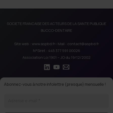
SOCIETE FRANCAISE DES ACTEURS DE LA SANTE PUBLIQUE
BUCCO-DENTAIRE
Site web : www.aspbd.fr– Mail : contact@aspbd.fr
N°Siret : 445 377 591 00026
Association Loi 1901 – JO du 19/12/2002
Abonnez-vous à notre infolettre (presque) mensuelle !
Adresse
e-
mail