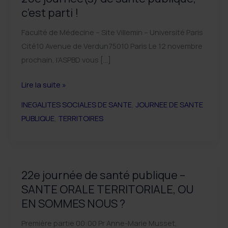
c’est parti !
Faculté de Médecine – Site Villemin – Université Paris
Cité10 Avenue de Verdun75010 Paris Le 12 novembre
prochain, l’ASPBD vous […]
26e
Lire la suite »
journée(s)
INEGALITES SOCIALES DE SANTE
,
JOURNEE DE SANTE
de
PUBLIQUE
,
TERRITOIRES
santé
publique,
c’est
parti
22e journée de santé publique –
!
SANTE ORALE TERRITORIALE, OU
EN SOMMES NOUS ?
Première partie 00:00 Pr Anne-Marie Musset,