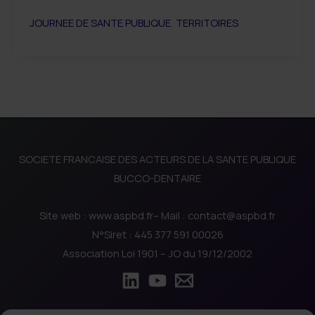
journée
JOURNEE DE SANTE PUBLIQUE
,
TERRITOIRES
de
santé
publique
–
POLITIQUES
DE
SANTE
SOCIETE FRANCAISE DES ACTEURS DE LA SANTE PUBLIQUE
ET
BUCCO-DENTAIRE
TERRITOIRES
Site web : www.aspbd.fr– Mail : contact@aspbd.fr
N°Siret : 445 377 591 00026
Association Loi 1901 – JO du 19/12/2002