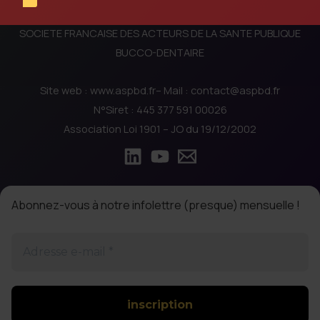
QUELLES
PROTECTIONS
SOCIETE FRANCAISE DES ACTEURS DE LA SANTE PUBLIQUE
POUR
BUCCO-DENTAIRE
QUELLE
SANTE
Site web : www.aspbd.fr– Mail : contact@aspbd.fr
?
N°Siret : 445 377 591 00026
Association Loi 1901 – JO du 19/12/2002
Abonnez-vous à notre infolettre (presque) mensuelle !
Adresse
e-
mail
*