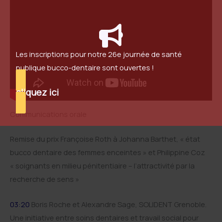
Les inscriptions pour notre 26e journée de santé
publique bucco-dentaire sont ouvertes !
cliquez ici
Communications orale
Remise du prix Françoise Roth à Johanna Barthet, « état
bucco dentaire des femmes enceintes » et Philippine Coz
« soignants en milieu pénitentiaire – l’attractivité par la
recherche de sens »
03:20
Boris Roche et Alexandre Sage, SOLIDENT Grenoble.
Une initiative entre soins dentaires et travail social pour