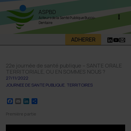
Aller
ASPBD
au
Acteurs de la Santé Publique Bucco-
contenu
Dentaire
ADHERER
22e journée de santé publique – SANTE ORALE
TERRITORIALE, OU EN SOMMES NOUS ?
27/11/2022
JOURNEE DE SANTE PUBLIQUE
,
TERRITOIRES
F
E
L
P
a
m
i
a
c
a
n
r
Première partie
e
i
k
t
b
l
e
a
o
d
g