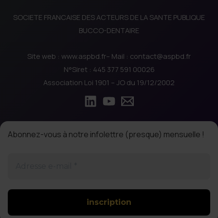
SOCIETE FRANCAISE DES ACTEURS DE LA SANTE PUBLIQUE
BUCCO-DENTAIRE
Site web : www.aspbd.fr– Mail : contact@aspbd.fr
N°Siret : 445 377 591 00026
Association Loi 1901 – JO du 19/12/2002
Abonnez-vous à notre infolettre (presque) mensuelle !
Adresse
e-
mail
*