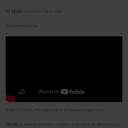
01:13:00
questions de la salle
Deuxième partie
TABLE RONDE, Présidée par le Pr Sylvie Azogui-Lévy
00:00
Dr. Alexandre Feltz, adjoint à la maire de Strasbourg,