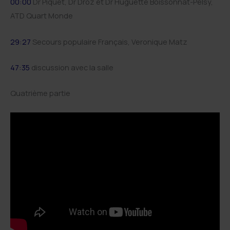
00:00
Dr Piquet, Dr Droz et Dr Huguette Boissonnat-Pelsy,
ATD Quart Monde
29:27
Secours populaire Français, Veronique Matz
47:35
discussion avec la salle
Quatrième partie