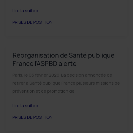
Suppression
Lire la suite »
des
PRISES DE POSITION
SEC-
Pa
:
un
Réorganisation de Santé publique
recul
France l’ASPBD alerte
majeur
pour
Paris, le 06 février 2026 La décision annoncée de
la
retirer à Santé publique France plusieurs missions de
santé
prévention et de promotion de
communautaire
Réorganisation
Lire la suite »
et
de
la
PRISES DE POSITION
Santé
lutte
publique
contre