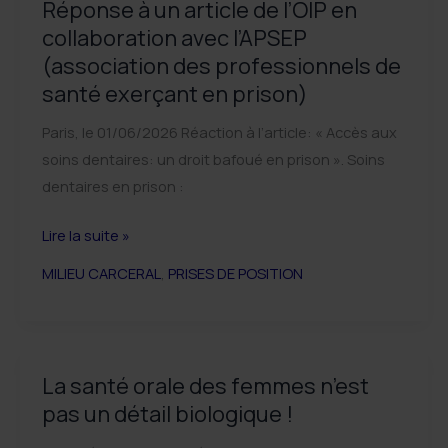
journée
Réponse à un article de l’OIP en
de
collaboration avec l’APSEP
santé
(association des professionnels de
publique
santé exerçant en prison)
bucco-
Paris, le 01/06/2026 Réaction à l’article: « Accès aux
dentaire.
soins dentaires: un droit bafoué en prison ». Soins
DATE
dentaires en prison :
LIMITE
30
Réponse
Lire la suite »
septembre
à
MILIEU CARCERAL
,
PRISES DE POSITION
2026
un
article
de
l’OIP
La santé orale des femmes n’est
en
pas un détail biologique !
collaboration