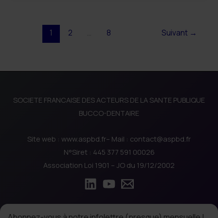
France l’ASPBD
les
alerte
inégalités
1
2
…
8
Suivant
→
de
santé
SOCIETE FRANCAISE DES ACTEURS DE LA SANTE PUBLIQUE
BUCCO-DENTAIRE
Site web : www.aspbd.fr– Mail : contact@aspbd.fr
N°Siret : 445 377 591 00026
Association Loi 1901 – JO du 19/12/2002
Abonnez-vous à notre infolettre (presque) mensuelle !