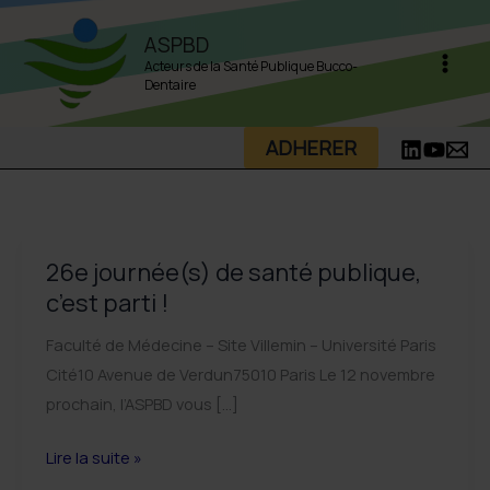
Aller
ASPBD
au
Acteurs de la Santé Publique Bucco-
contenu
Dentaire
ADHERER
26e journée(s) de santé publique,
c’est parti !
Faculté de Médecine – Site Villemin – Université Paris
Cité10 Avenue de Verdun75010 Paris Le 12 novembre
prochain, l’ASPBD vous […]
26e
Lire la suite »
journée(s)