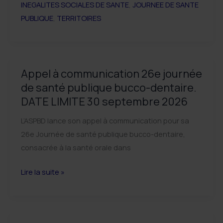
INEGALITES SOCIALES DE SANTE
,
JOURNEE DE SANTE
de
PUBLIQUE
,
TERRITOIRES
santé
publique,
c’est
parti
Appel à communication 26e journée
!
de santé publique bucco-dentaire.
DATE LIMITE 30 septembre 2026
L’ASPBD lance son appel à communication pour sa
26e Journée de santé publique bucco-dentaire,
consacrée à la santé orale dans
Appel
Lire la suite »
à
communication
26e